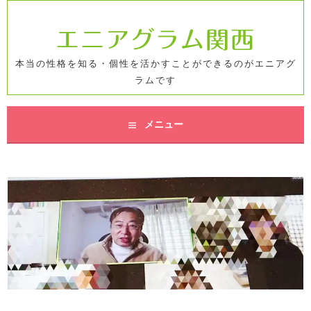
コ
ン
エニアグラム関西
テ
ン
本当の性格を知る・個性を活かすことができるのがエニアグ
ツ
ラムです
へ
ス
キ
メニュー
ッ
プ