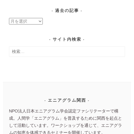
過去の記事
過
去
の
サイト内検索
記
検
事
索:
エニアグラム関西
NPO法人日本エニアグラム学会認定ファシリテーターで構
成。人間学「エニアグラム」を普及するために関西を起点と
して活動しています。ワークショップを通じて、エニアグラ
ムの知恵を体感できるセミナーを開催しています。