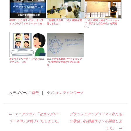
6月4日（土）5日（日）、オンラ
「忍耐と先送り」つどい関西を実
「つどい関西・紹介ワークショッ
インでのプライマリーコースを…
施しました。
プ：気安さと自己本位」を実施
い…
オンラインワーク「しぐさのエニ
エニアグラム関西ワークショップ
アグラム」（2）
『日常生活でのあなたの◯◯事
件…
カテゴリー:
ご報告
|
タグ:
オンラインワーク
投
エニアグラム「セカンダリー
ブラッシュアップコース＜私たち
稿
コースIII」が終了いたしました。
の取扱い説明書作り＞を開催しま
ナ
した。