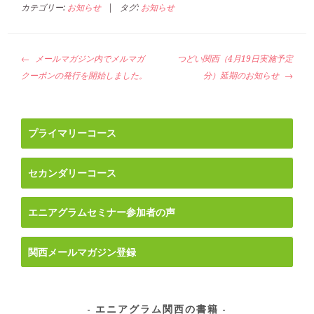
カテゴリー:
お知らせ
|
タグ:
お知らせ
投
メールマガジン内でメルマガ
つどい関西（4月19日実施予定
稿
クーポンの発行を開始しました。
分）延期のお知らせ
ナ
ビ
ゲ
プライマリーコース
ー
シ
セカンダリーコース
ョ
ン
エニアグラムセミナー参加者の声
関西メールマガジン登録
エニアグラム関西の書籍