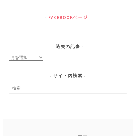
FACEBOOKページ
過去の記事
過
去
の
サイト内検索
記
検
事
索: