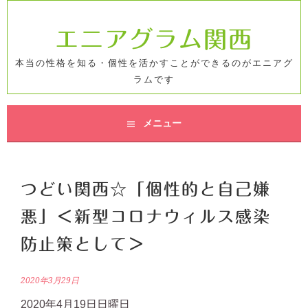
コ
ン
エニアグラム関西
テ
ン
本当の性格を知る・個性を活かすことができるのがエニアグ
ツ
ラムです
へ
ス
キ
メニュー
ッ
プ
つどい関西☆「個性的と自己嫌
悪」＜新型コロナウィルス感染
防止策として＞
2020年3月29日
2020年4月19日日曜日