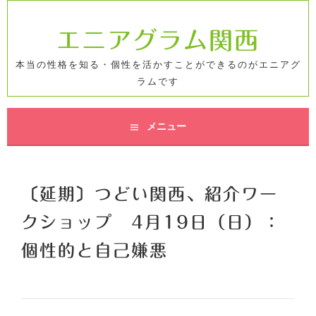
コ
ン
エニアグラム関西
テ
ン
本当の性格を知る・個性を活かすことができるのがエニアグ
ツ
ラムです
へ
ス
キ
メニュー
ッ
プ
〔延期〕つどい関西、紹介ワー
クショップ 4月19日（日）：
個性的と自己嫌悪