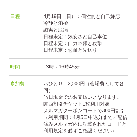
日程
4月19日（日）：個性的と自己嫌悪
冷静と消極
誠実と臆病
日程未定：気安さと自己本位
日程未定：自力本願と攻撃
日程未定：忍耐と先送り
時間
13時～16時45分
参加費
おひとり 2,000円（会場費として各
回）
当日現金でのお支払いとなります。
関西割引チケット1枚利用対象
メルマガクーポンコードで300円割引
（利用期間：4月5日申込分まで／配信
済みメルマガ内に記載されたコードと
利用規定を必ずご確認ください）