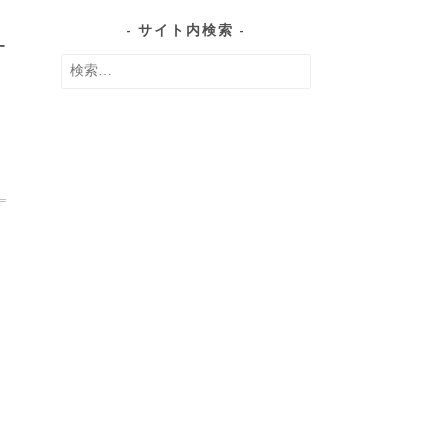
の
サイト内検索
記
ー
検
事
索:
ェ