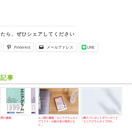
ったら、ぜひシェアしてください
Pinterest
メールアドレス
LINE
記事
ニ関の書籍
エニ関の書籍「エニアグラムタイ
ご購入プレゼントダウンロード
プ２３４」の紙の本が発売とな
「エニアグラムタイプ234」
り…