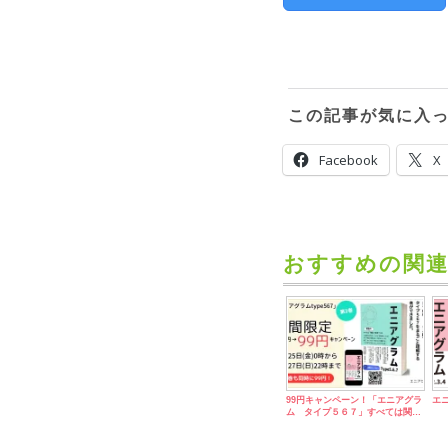
この記事が気に入
Facebook
X
おすすめの関連
99円キャンペーン！「エニアグラ
エ
ム タイプ５６７」すべては関…