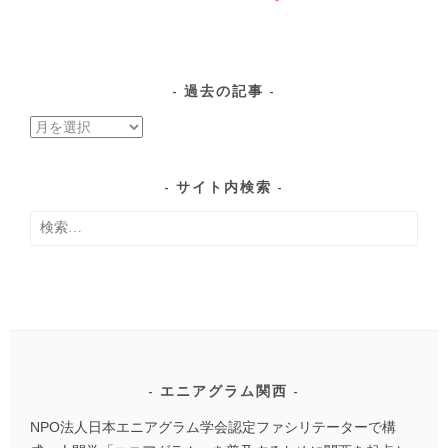
過去の記事
過
去
の
サイト内検索
記
検
事
索:
エニアグラム関西
NPO法人日本エニアグラム学会認定ファシリテーターで構