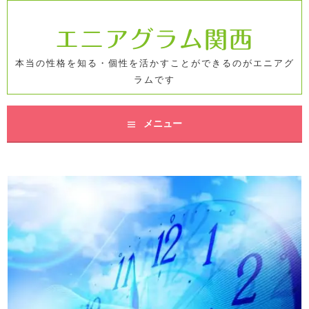
コ
ン
エニアグラム関西
テ
ン
本当の性格を知る・個性を活かすことができるのがエニアグ
ツ
ラムです
へ
ス
キ
メニュー
ッ
プ