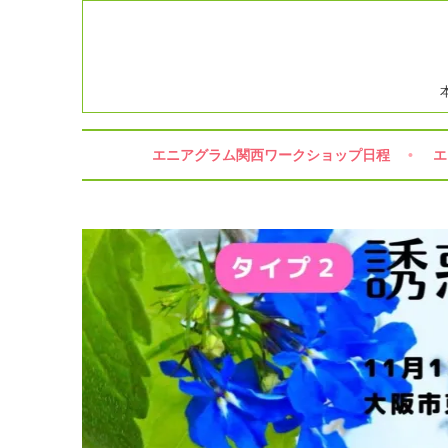
コ
ン
テ
ン
ツ
へ
ス
エニアグラム関西ワークショップ日程
エ
キ
ッ
プ