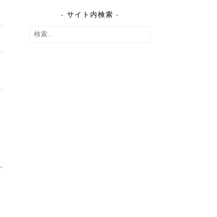
の
サイト内検索
記
検
事
索: