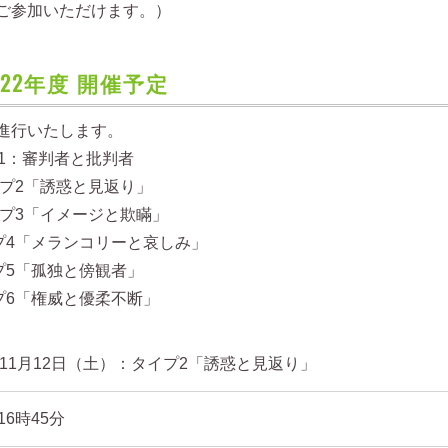
ご参加いただけます。）
22年度 開催予定
進行いたします。
1：審判者と批判者
イプ2「誘惑と見返り」
イプ3「イメージと欺瞞」
プ4「メランコリーと哀しみ」
プ5「孤独と傍観者」
プ6「権威と優柔不断」
2年11月12日（土）：タイプ2「誘惑と見返り」
16時45分