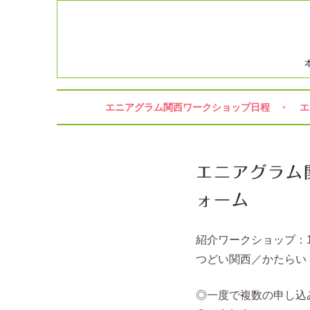
コ
ン
テ
ン
ツ
へ
ス
エニアグラム関西ワークショップ日程
エ
キ
ッ
プ
エニアグラム
ォーム
紹介ワークショップ：1
つどい関西／かたらい：
◎一度で複数の申し込