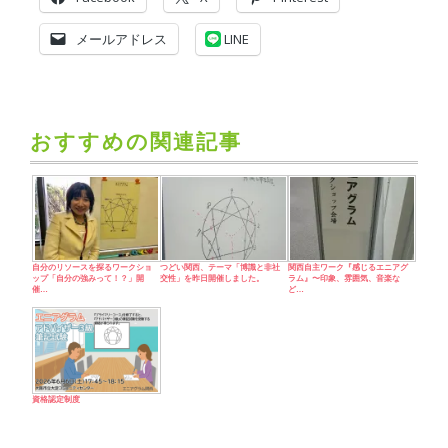
メールアドレス
LINE
おすすめの関連記事
自分のリソースを探るワークショ
つどい関西、テーマ「博識と非社
関西自主ワーク『感じるエニアグ
ップ「自分の強みって！？」開
交性」を昨日開催しました。
ラム』〜印象、雰囲気、音楽な
催…
ど…
資格認定制度