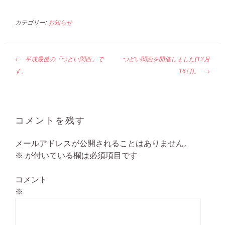
カテゴリー:
お知らせ
投
平成最後の「つどい関西」で
つどい関西を開催しました(12月
稿
す。
16日)。
ナ
ビ
ゲ
ー
コメントを残す
シ
ョ
メールアドレスが公開されることはありません。
ン
※
が付いている欄は必須項目です
コメント
※