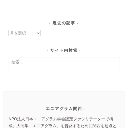
過去の記事
過
去
の
サイト内検索
記
検
事
索:
エニアグラム関西
NPO法人日本エニアグラム学会認定ファシリテーターで構
成。人間学「エニアグラム」を普及するために関西を起点と