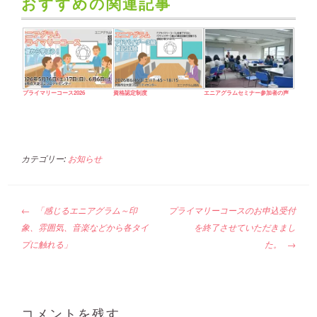
おすすめの関連記事
プライマリーコース2026
資格認定制度
エニアグラムセミナー参加者の声
カテゴリー:
お知らせ
投
「感じるエニアグラム～印
プライマリーコースのお申込受付
稿
象、雰囲気、音楽などから各タイ
を終了させていただきまし
ナ
プに触れる」
た。
ビ
ゲ
ー
シ
コメントを残す