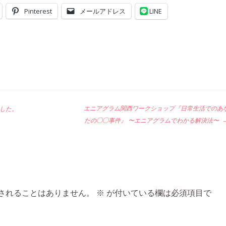
Pinterest
メールアドレス
LINE
エニアグラム関西ワークショップ『日常生活でのあ
した。
たの◯◯事件』 〜エニアグラムでわかる解決法〜
されることはありません。
※
が付いている欄は必須項目で