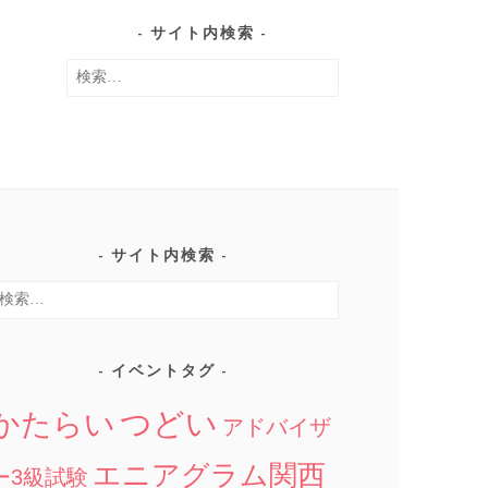
の
サイト内検索
記
検
事
索:
サイト内検索
検
:
イベントタグ
つどい
かたらい
アドバイザ
エニアグラム関西
ー3級試験