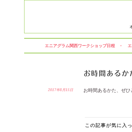
コ
ン
テ
ン
ツ
へ
ス
エニアグラム関西ワークショップ日程
エ
キ
ッ
プ
お時間あるかた
2017年8月15日
お時間あるかた、ぜひど
この記事が気に入