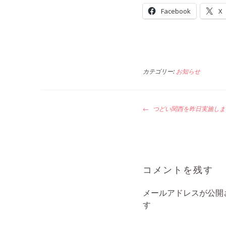
Facebook
X
カテゴリー:
お知らせ
投
つどい関西を昨日実施しま
稿
ナ
ビ
ゲ
ー
コメントを残す
シ
ョ
メールアドレスが公開
ン
す