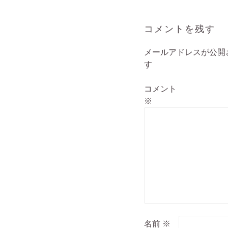
ナ
ビ
ゲ
コメントを残す
ー
シ
メールアドレスが公開
ョ
す
ン
コメント
※
名前
※