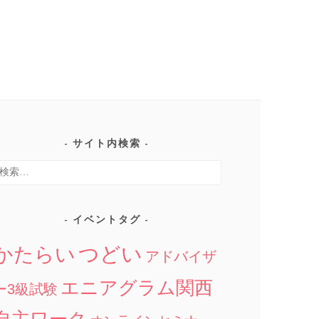
サイト内検索
検
:
イベントタグ
つどい
かたらい
アドバイザ
エニアグラム関西
ー3級試験
自主ワーク