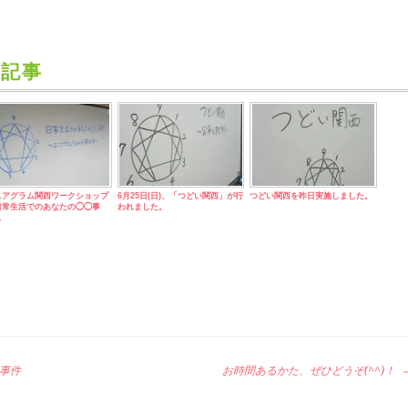
記事
ニアグラム関西ワークショップ
6月25日(日)、「つどい関西」が行
つどい関西を昨日実施しました。
日常生活でのあなたの◯◯事
われました。
…
事件
お時間あるかた、ぜひどうぞ(^^)！