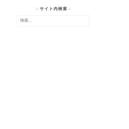
の
サイト内検索
記
検
事
索: