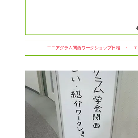
コ
ン
テ
ン
ツ
へ
ス
エニアグラム関西ワークショップ日程
エ
キ
ッ
プ