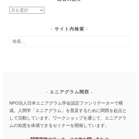
過
去
の
サイト内検索
記
検
事
索:
エニアグラム関西
NPO法人日本エニアグラム学会認定ファシリテーターで構
成。人間学「エニアグラム」を普及するために関西を起点と
して活動しています。ワークショップを通じて、エニアグラ
ムの知恵を体感できるセミナーを開催しています。