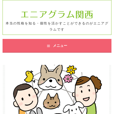
コ
ン
エニアグラム関西
テ
ン
本当の性格を知る・個性を活かすことができるのがエニアグ
ツ
ラムです
へ
ス
キ
メニュー
ッ
プ