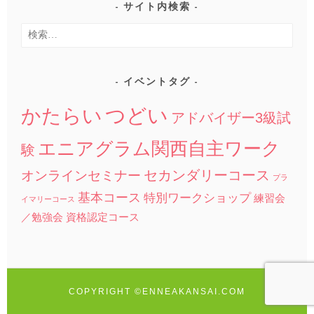
サイト内検索
検
索:
イベントタグ
つどい
かたらい
アドバイザー3級試
エニアグラム関西自主ワーク
験
セカンダリーコース
オンラインセミナー
プラ
基本コース
特別ワークショップ
練習会
イマリーコース
／勉強会
資格認定コース
COPYRIGHT ©ENNEAKANSAI.COM