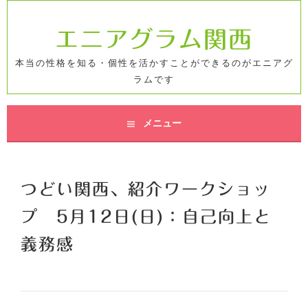
コ
ン
エニアグラム関西
テ
ン
本当の性格を知る・個性を活かすことができるのがエニアグ
ツ
ラムです
へ
ス
キ
メニュー
ッ
プ
つどい関西、紹介ワークショッ
プ 5月12日(日)：自己向上と
義務感