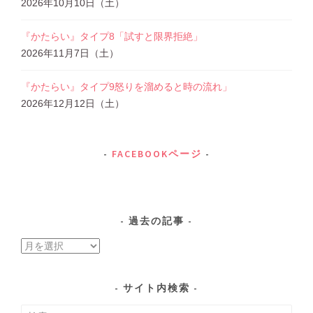
2026年10月10日（土）
『かたらい』タイプ8「試すと限界拒絶」
2026年11月7日（土）
『かたらい』タイプ9怒りを溜めると時の流れ」
2026年12月12日（土）
FACEBOOKページ
過去の記事
過
去
の
サイト内検索
記
検
事