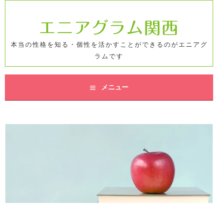
コ
ン
エニアグラム関西
テ
ン
本当の性格を知る・個性を活かすことができるのがエニアグ
ツ
ラムです
へ
ス
キ
メニュー
ッ
プ