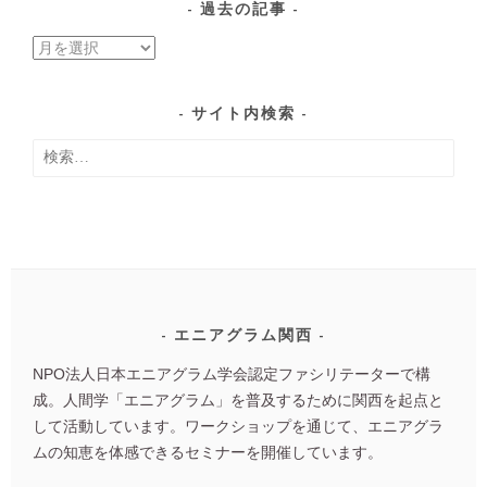
過去の記事
過
去
の
サイト内検索
記
検
事
索:
エニアグラム関西
NPO法人日本エニアグラム学会認定ファシリテーターで構
成。人間学「エニアグラム」を普及するために関西を起点と
して活動しています。ワークショップを通じて、エニアグラ
ムの知恵を体感できるセミナーを開催しています。