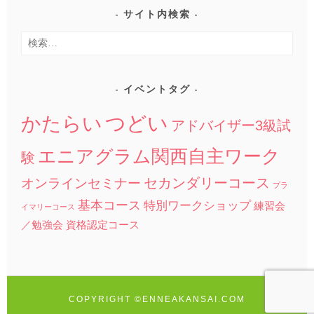
サイト内検索
検
索:
イベントタグ
つどい
かたらい
アドバイザー3級試
エニアグラム関西自主ワーク
験
セカンダリーコース
オンラインセミナー
プラ
基本コース
特別ワークショップ
練習会
イマリーコース
／勉強会
資格認定コース
COPYRIGHT ©ENNEAKANSAI.COM