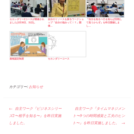
セカンダリー2コースが開催され
自分のリソースを探るワークショ
『自分を知る〜己を知らば百戦し
ました(3月30日、31日)。
ップ「自分の強みって！？」開
て危うからず』を昨日開催しま
催…
し…
資格認定制度
セカンダリーコース
カテゴリー:
お知らせ
投
自主ワーク『ビジネスシリー
自主ワーク『タイムマネジメン
稿
ズ2〜相手を知る〜』を昨日実施
ト〜9つの時間感覚と工夫のヒン
ナ
しました。
ト〜』を昨日実施しました。
ビ