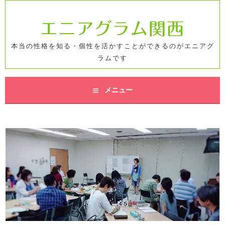
コ
ン
エニアグラム関西
テ
ン
本当の性格を知る・個性を活かすことができるのがエニアグ
ツ
ラムです
へ
ス
キ
メニュー
ッ
プ