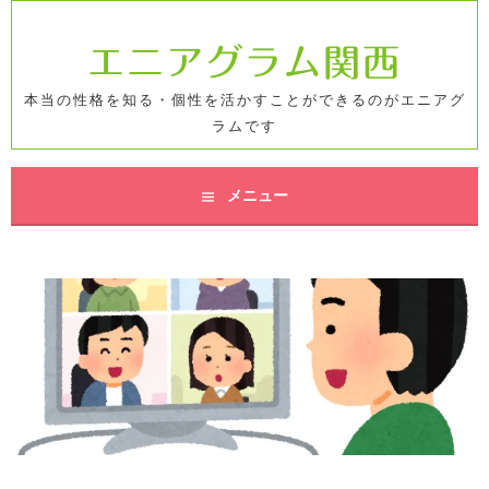
コ
ン
エニアグラム関西
テ
ン
本当の性格を知る・個性を活かすことができるのがエニアグ
ツ
ラムです
へ
ス
キ
メニュー
ッ
プ