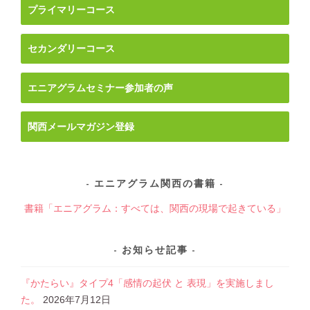
ナ
プライマリーコース
ビ
ゲ
セカンダリーコース
ー
シ
ョ
エニアグラムセミナー参加者の声
ン
関西メールマガジン登録
エニアグラム関西の書籍
書籍「エニアグラム：すべては、関西の現場で起きている」
お知らせ記事
『かたらい』タイプ4「感情の起伏 と 表現」を実施しまし
た。
2026年7月12日