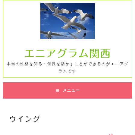
コ
ン
テ
ン
ツ
へ
ス
エニアグラム関西
キ
ッ
本当の性格を知る・個性を活かすことができるのがエニアグ
プ
ラムです
メニュー
ウイング