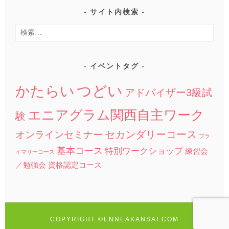
サイト内検索
検
索:
イベントタグ
つどい
かたらい
アドバイザー3級試
エニアグラム関西自主ワーク
験
セカンダリーコース
オンラインセミナー
プラ
基本コース
特別ワークショップ
練習会
イマリーコース
／勉強会
資格認定コース
COPYRIGHT ©ENNEAKANSAI.COM