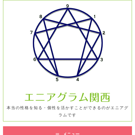
コ
ン
テ
ン
ツ
へ
ス
キ
ッ
プ
エニアグラム関西
本当の性格を知る・個性を活かすことができるのがエニアグ
ラムです
メニュー