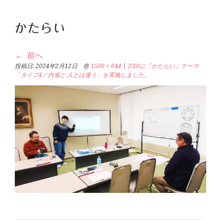
かたらい
前へ
投稿日:
2024年2月12日
@
1500 × 844
|
2/10に『かたらい』テーマ
「タイプ4／内省と 人とは違う」を実施しました。