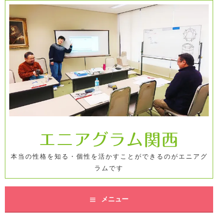
コ
ン
テ
ン
ツ
へ
ス
キ
ッ
プ
エニアグラム関西
本当の性格を知る・個性を活かすことができるのがエニアグ
ラムです
メニュー