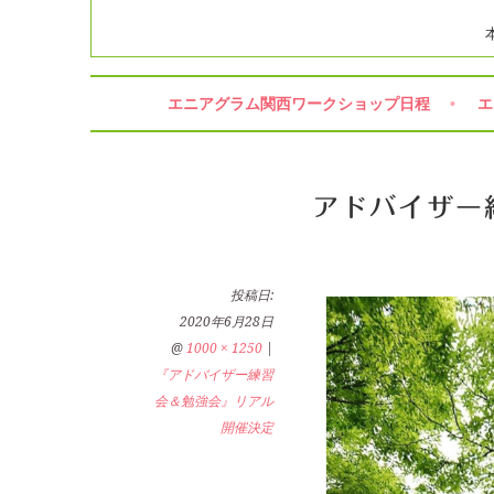
エニアグラム関西ワークショップ日程
エ
アドバイザー
投稿日:
2020年6月28日
@
1000 × 1250
|
『アドバイザー練習
会＆勉強会』リアル
開催決定