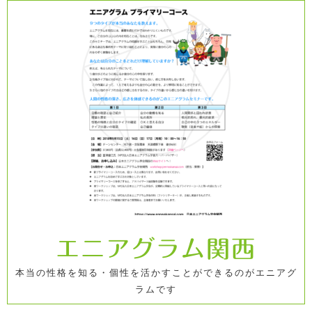
コ
ン
テ
ン
ツ
へ
ス
キ
ッ
プ
エニアグラム関西
本当の性格を知る・個性を活かすことができるのがエニアグ
ラムです