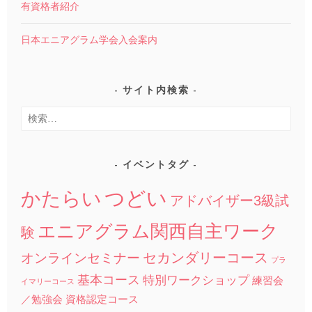
有資格者紹介
日本エニアグラム学会入会案内
サイト内検索
検
索:
イベントタグ
つどい
かたらい
アドバイザー3級試
エニアグラム関西自主ワーク
験
セカンダリーコース
オンラインセミナー
プラ
基本コース
特別ワークショップ
練習会
イマリーコース
／勉強会
資格認定コース