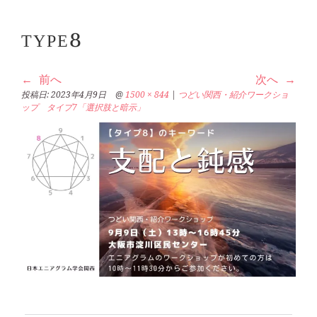
TYPE8
前へ
次へ
投稿日:
2023年4月9日
@
1500 × 844
|
つどい関西・紹介ワークショ
ップ タイプ7「選択肢と暗示」