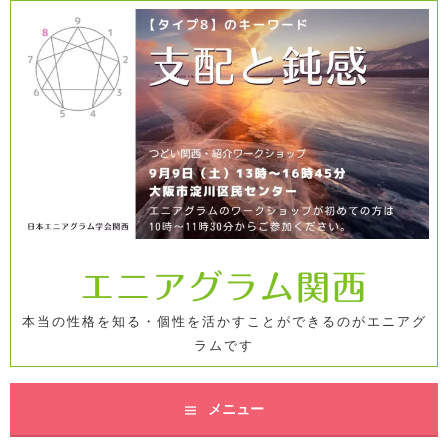
コ
ン
テ
ン
ツ
へ
ス
キ
ッ
プ
エニアグラム関西
本当の性格を知る・個性を活かすことができるのがエニアグ
ラムです
メニュー