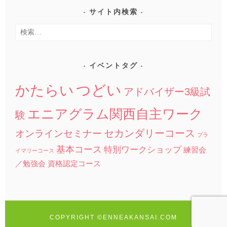
サイト内検索
検
索:
イベントタグ
つどい
かたらい
アドバイザー3級試
エニアグラム関西自主ワーク
験
セカンダリーコース
オンラインセミナー
プラ
基本コース
特別ワークショップ
練習会
イマリーコース
／勉強会
資格認定コース
COPYRIGHT ©ENNEAKANSAI.COM