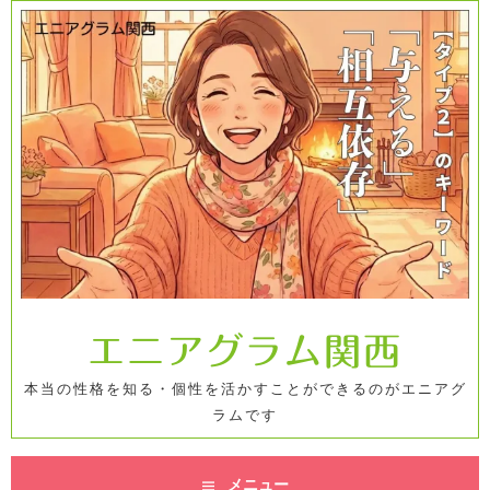
コ
ン
テ
ン
ツ
へ
ス
キ
ッ
プ
エニアグラム関西
本当の性格を知る・個性を活かすことができるのがエニアグ
ラムです
メニュー