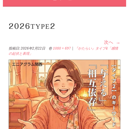
2026TYPE2
次へ
投稿日:
2026年2月22日
@
1080 × 697
|
『かたらい』タイプ4「感情
の起伏と表現」