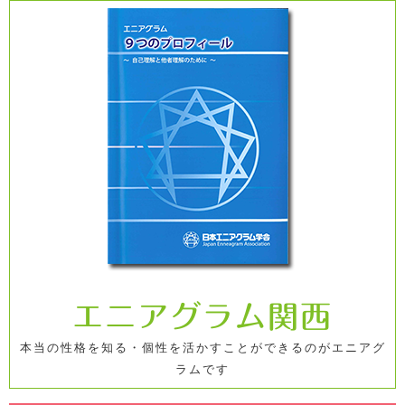
コ
ン
テ
ン
ツ
へ
ス
キ
ッ
プ
エニアグラム関西
本当の性格を知る・個性を活かすことができるのがエニアグ
ラムです