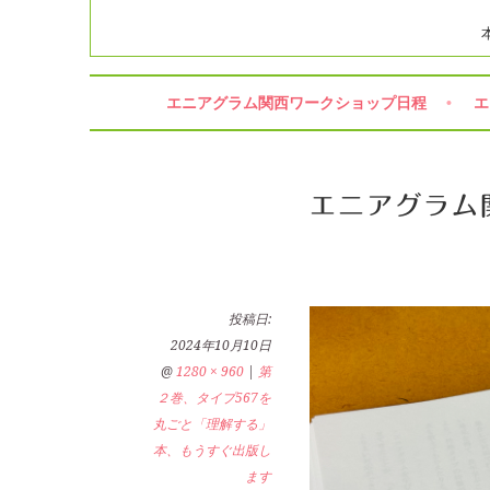
エニアグラム関西ワークショップ日程
エ
エニアグラム
投稿日:
2024年10月10日
@
1280 × 960
|
第
２巻、タイプ567を
丸ごと「理解する」
本、もうすぐ出版し
ます