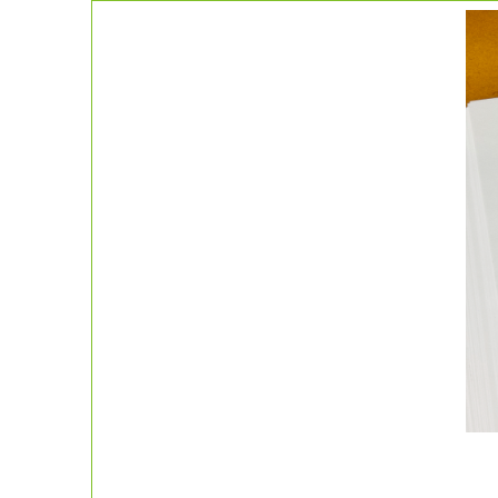
コ
ン
テ
ン
ツ
へ
ス
キ
ッ
プ