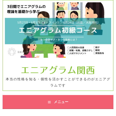
コ
ン
テ
ン
ツ
へ
ス
キ
ッ
プ
エニアグラム関西
本当の性格を知る・個性を活かすことができるのがエニアグ
ラムです
メニュー