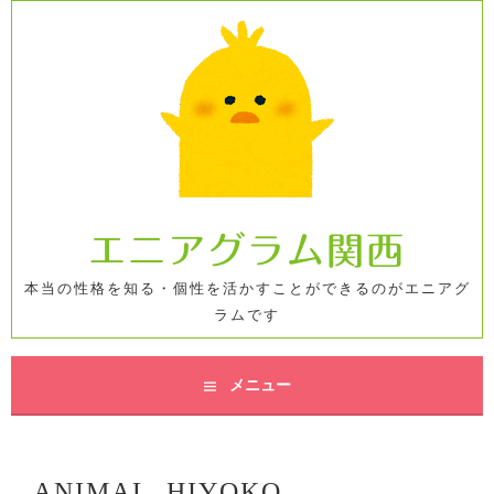
コ
ン
テ
ン
ツ
へ
ス
キ
ッ
エニアグラム関西
プ
本当の性格を知る・個性を活かすことができるのがエニアグ
ラムです
メニュー
ANIMAL_HIYOKO