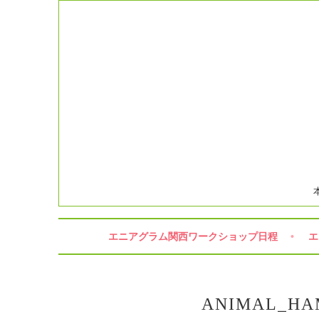
コ
ン
テ
ン
ツ
へ
ス
キ
ッ
プ
エニアグラム関西ワークショップ日程
エ
ANIMAL_HA