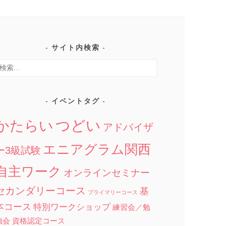
サイト内検索
検
:
イベントタグ
つどい
かたらい
アドバイザ
エニアグラム関西
ー3級試験
自主ワーク
オンラインセミナー
セカンダリーコース
基
プライマリーコース
本コース
特別ワークショップ
練習会／勉
強会
資格認定コース