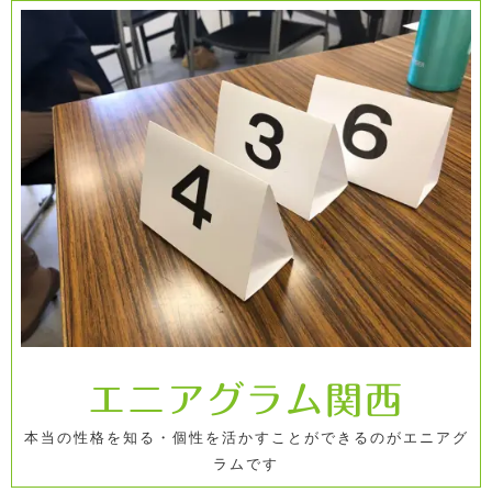
コ
ン
テ
ン
ツ
へ
ス
キ
ッ
プ
エニアグラム関西
本当の性格を知る・個性を活かすことができるのがエニアグ
ラムです