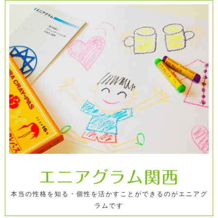
コ
ン
テ
ン
ツ
へ
ス
キ
ッ
プ
エニアグラム関西
本当の性格を知る・個性を活かすことができるのがエニアグ
ラムです