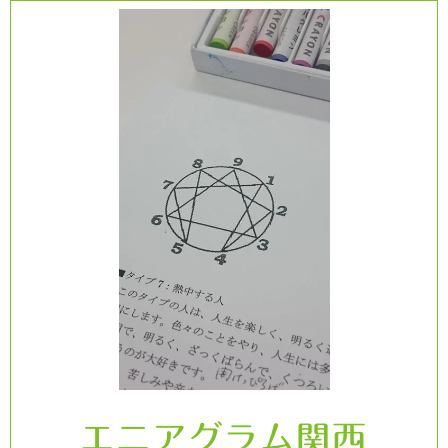
コ
ン
テ
ン
ツ
へ
ス
キ
ッ
プ
エニアグラム関西